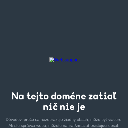
Na tejto
doméne zatiaľ
nič nie je
Dôvodov, prečo sa nezobrazuje žiadny obsah, môže byť
viacero.
Ak ste správca webu, môžete nahrať/zmazať
existujúci obsah